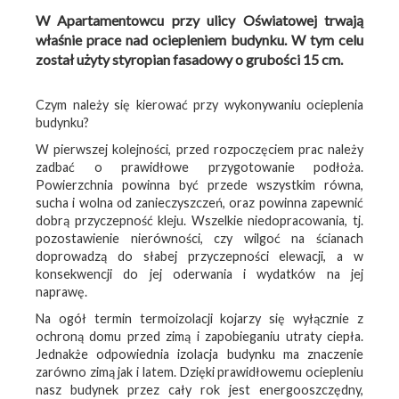
W Apartamentowcu przy ulicy Oświatowej trwają
właśnie prace nad ociepleniem budynku. W tym celu
został użyty styropian fasadowy o grubości 15 cm.
Czym należy się kierować przy wykonywaniu ocieplenia
budynku?
W pierwszej kolejności, przed rozpoczęciem prac należy
zadbać o prawidłowe przygotowanie podłoża.
Powierzchnia powinna być przede wszystkim równa,
sucha i wolna od zanieczyszczeń, oraz powinna zapewnić
dobrą przyczepność kleju. Wszelkie niedopracowania, tj.
pozostawienie nierówności, czy wilgoć na ścianach
doprowadzą do słabej przyczepności elewacji, a w
konsekwencji do jej oderwania i wydatków na jej
naprawę.
Na ogół termin termoizolacji kojarzy się wyłącznie z
ochroną domu przed zimą i zapobieganiu utraty ciepła.
Jednakże odpowiednia izolacja budynku ma znaczenie
zarówno zimą jak i latem. Dzięki prawidłowemu ociepleniu
nasz budynek przez cały rok jest energooszczędny,