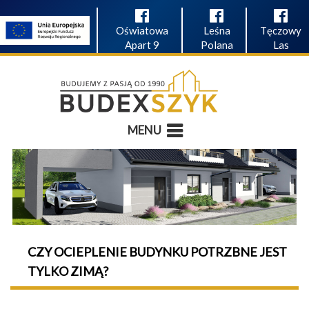
Oświatowa
Leśna
Tęczowy
Apart 9
Polana
Las
MENU
CZY OCIEPLENIE BUDYNKU POTRZBNE JEST
TYLKO ZIMĄ?