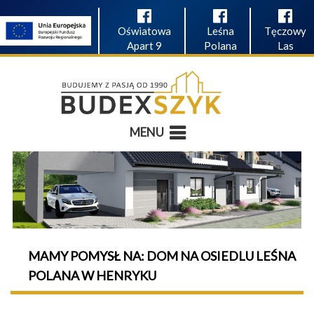
Oświatowa
Leśna
Tęczowy
Apart 9
Polana
Las
MENU
MAMY POMYSŁ NA: DOM NA OSIEDLU LEŚNA
POLANA W HENRYKU