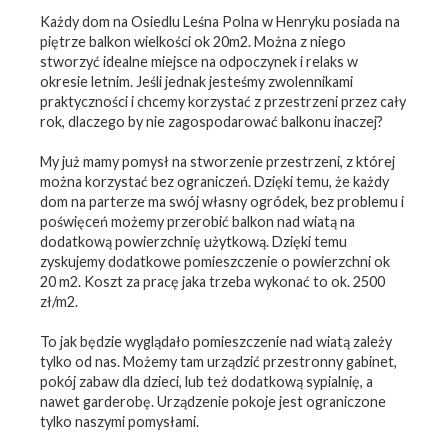
Każdy dom na Osiedlu Leśna Polna w Henryku posiada na
piętrze balkon wielkości ok 20m2. Można z niego
stworzyć idealne miejsce na odpoczynek i relaks w
okresie letnim. Jeśli jednak jesteśmy zwolennikami
praktyczności i chcemy korzystać z przestrzeni przez cały
rok, dlaczego by nie zagospodarować balkonu inaczej?
My już mamy pomysł na stworzenie przestrzeni, z której
można korzystać bez ograniczeń. Dzięki temu, że każdy
dom na parterze ma swój własny ogródek, bez problemu i
poświęceń możemy przerobić balkon nad wiatą na
dodatkową powierzchnię użytkową. Dzięki temu
zyskujemy dodatkowe pomieszczenie o powierzchni ok
20 m2. Koszt za pracę jaka trzeba wykonać to ok. 2500
zł/m2.
To jak będzie wyglądało pomieszczenie nad wiatą zależy
tylko od nas. Możemy tam urządzić przestronny gabinet,
pokój zabaw dla dzieci, lub też dodatkową sypialnię, a
nawet garderobę. Urządzenie pokoje jest ograniczone
tylko naszymi pomysłami.