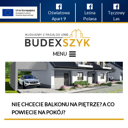
Oświatowa
Leśna
Tęczowy
Apart 9
Polana
Las
MENU
NIE CHCECIE BALKONU NA PIĘTRZE? A CO
POWIECIE NA POKÓJ?