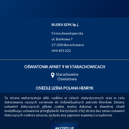
BUDEX SZYK Sp. j.
Firma deweloperska
ul. Bankowa 7
27-200 Starachowice
694 455 222
OŚWIATOWA APART 9 W STARACHOWICACH
Starachowice
Oświatowa
OSIEDLE LEŚNA POLANA HENRYK
Brody
Ta strona wykorzystuje pliki cookies w celach statystycznych oraz w celu
Henryk
dotosowania naszych serwisów do indywidualnych potrzeb klientów. Zmiany
ustawień dotyczących plików cookie można dokonać w dowolnej chwili
OSIEDLE TĘCZOWY LAS KIELCE
modyfikując ustawienia przeglądarki. Korzystanie z tej strony bez zmian ustawień
dotyczących cookies oznacza, że będą one zapisane w pamięci urządzenia.
Kielce
Łopuszniańska
AKCEPTUJĘ