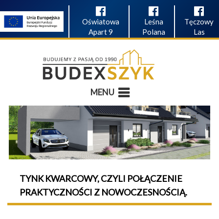
Oświatowa
Leśna
Tęczowy
Apart 9
Polana
Las
MENU
TYNK KWARCOWY, CZYLI POŁĄCZENIE
PRAKTYCZNOŚCI Z NOWOCZESNOŚCIĄ.