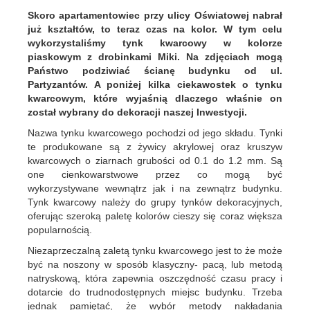
Skoro apartamentowiec przy ulicy Oświatowej nabrał
już kształtów, to teraz czas na kolor. W tym celu
wykorzystaliśmy tynk kwarcowy w kolorze
piaskowym z drobinkami Miki. Na zdjęciach mogą
Państwo podziwiać ścianę budynku od ul.
Partyzantów. A poniżej kilka ciekawostek o tynku
kwarcowym, które wyjaśnią dlaczego właśnie on
został wybrany do dekoracji naszej Inwestycji.
Nazwa tynku kwarcowego pochodzi od jego składu. Tynki
te produkowane są z żywicy akrylowej oraz kruszyw
kwarcowych o ziarnach grubości od 0.1 do 1.2 mm. Są
one cienkowarstwowe przez co mogą być
wykorzystywane wewnątrz jak i na zewnątrz budynku.
Tynk kwarcowy należy do grupy tynków dekoracyjnych,
oferując szeroką paletę kolorów cieszy się coraz większa
popularnością.
Niezaprzeczalną zaletą tynku kwarcowego jest to że może
być na noszony w sposób klasyczny- pacą, lub metodą
natryskową, która zapewnia oszczędność czasu pracy i
dotarcie do trudnodostępnych miejsc budynku. Trzeba
jednak pamiętać, że wybór metody nakładania