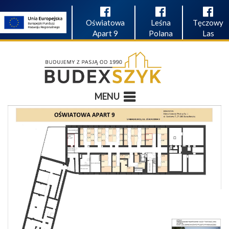
Oświatowa
Leśna
Tęczowy
Apart 9
Polana
Las
MENU