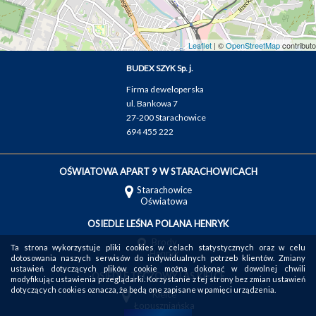
Leaflet
| ©
OpenStreetMap
contributo
BUDEX SZYK Sp. j.
Firma deweloperska
ul. Bankowa 7
27-200 Starachowice
694 455 222
OŚWIATOWA APART 9 W STARACHOWICACH
Starachowice
Oświatowa
OSIEDLE LEŚNA POLANA HENRYK
Brody
Ta strona wykorzystuje pliki cookies w celach statystycznych oraz w celu
Henryk
dotosowania naszych serwisów do indywidualnych potrzeb klientów. Zmiany
ustawień dotyczących plików cookie można dokonać w dowolnej chwili
OSIEDLE TĘCZOWY LAS KIELCE
modyfikując ustawienia przeglądarki. Korzystanie z tej strony bez zmian ustawień
dotyczących cookies oznacza, że będą one zapisane w pamięci urządzenia.
Kielce
Łopuszniańska