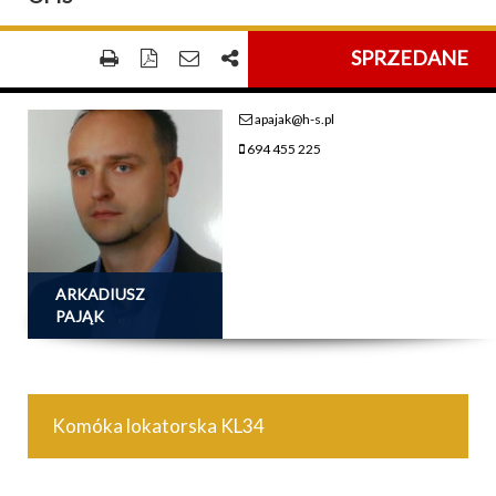
SPRZEDANE
apajak@h-s.pl
694 455 225
ARKADIUSZ
PAJĄK
Komóka lokatorska KL34