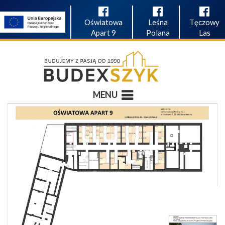
Oświatowa
Leśna
Tęczowy
Apart 9
Polana
Las
MENU