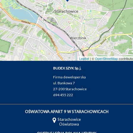
Leaflet
| ©
OpenStreetMap
contributo
BUDEX SZYK Sp. j.
Firma deweloperska
ul. Bankowa 7
27-200 Starachowice
694 455 222
OŚWIATOWA APART 9 W STARACHOWICACH
Starachowice
Oświatowa