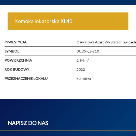
Komóka lokatorska KL45
INWESTYCJA
Oświatowa Apart 9 w Starachowicach
SYMBOL
BUDX-LS-210
POWIERZCHNIA
1,94 m²
ROK BUDOWY
2022
PRZEZNACZENIE LOKALU
komórka
NAPISZ DO NAS