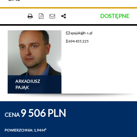
DOSTĘPNE
apajak@h-s.pl
694 455 225
ARKADIUSZ
PAJĄK
9 506 PLN
CENA
POWIERZCHNIA: 1,94 M²