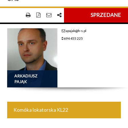
SPRZEDANE
apajak@h-s.pl
694 455 225
ARKADIUSZ
PAJĄK
Komóka lokatorska KL22