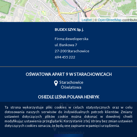
Leaflet
| ©
OpenStreetMap
contributo
BUDEX SZYK Sp. j.
Firma deweloperska
ul. Bankowa 7
27-200 Starachowice
694 455 222
OŚWIATOWA APART 9 W STARACHOWICACH
Starachowice
Oświatowa
OSIEDLE LEŚNA POLANA HENRYK
Brody
Ta strona wykorzystuje pliki cookies w celach statystycznych oraz w celu
Henryk
dotosowania naszych serwisów do indywidualnych potrzeb klientów. Zmiany
ustawień dotyczących plików cookie można dokonać w dowolnej chwili
OSIEDLE TĘCZOWY LAS KIELCE
modyfikując ustawienia przeglądarki. Korzystanie z tej strony bez zmian ustawień
dotyczących cookies oznacza, że będą one zapisane w pamięci urządzenia.
Kielce
Łopuszniańska