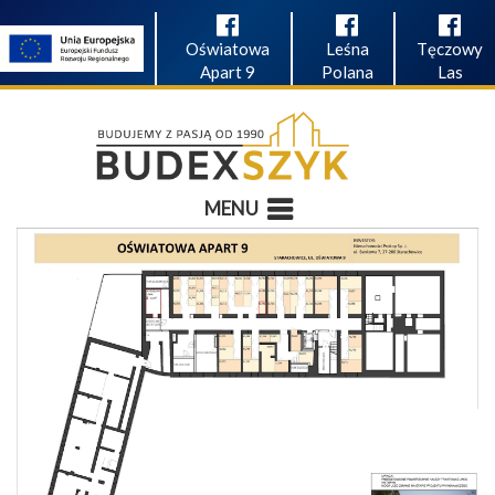
Oświatowa
Leśna
Tęczowy
Apart 9
Polana
Las
MENU