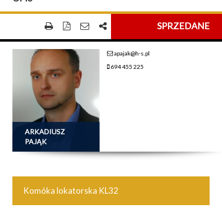
SPRZEDANE
apajak@h-s.pl
694 455 225
ARKADIUSZ
PAJĄK
Komóka lokatorska KL32