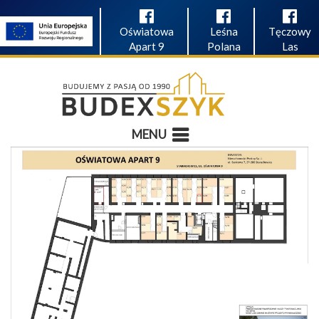
Oświatowa
Leśna
Tęczowy
Apart 9
Polana
Las
MENU