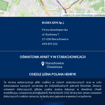
Leaflet
| ©
OpenStreetMap
contributo
BUDEX SZYK Sp. j.
Firma deweloperska
ul. Bankowa 7
27-200 Starachowice
694 455 222
OŚWIATOWA APART 9 W STARACHOWICACH
Starachowice
Oświatowa
OSIEDLE LEŚNA POLANA HENRYK
Brody
Ta strona wykorzystuje pliki cookies w celach statystycznych oraz w celu
Henryk
dotosowania naszych serwisów do indywidualnych potrzeb klientów. Zmiany
ustawień dotyczących plików cookie można dokonać w dowolnej chwili
OSIEDLE TĘCZOWY LAS KIELCE
modyfikując ustawienia przeglądarki. Korzystanie z tej strony bez zmian ustawień
dotyczących cookies oznacza, że będą one zapisane w pamięci urządzenia.
Kielce
Łopuszniańska