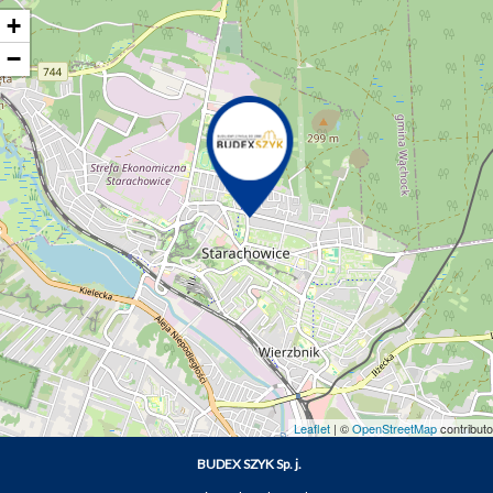
+
−
Leaflet
| ©
OpenStreetMap
contributo
BUDEX SZYK Sp. j.