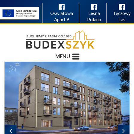
Oświatowa
Leśna
Tęczowy
Apart 9
Polana
Las
MENU