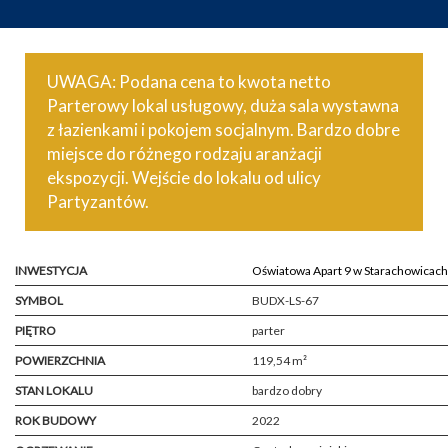
UWAGA: Podana cena to kwota netto
Parterowy lokal usługowy, duża sala wystawna
z łazienkami i pokojem socjalnym. Bardzo dobre
miejsce do różnego rodzaju aranżacji
ekspozycji. Wejście do lokalu od ulicy
Partyzantów.
INWESTYCJA
Oświatowa Apart 9 w Starachowicach
SYMBOL
BUDX-LS-67
PIĘTRO
parter
POWIERZCHNIA
119,54 m²
STAN LOKALU
bardzo dobry
ROK BUDOWY
2022