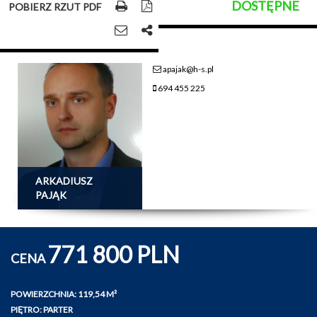
DOSTĘPNE
POBIERZ RZUT PDF
apajak@h-s.pl
694 455 225
ARKADIUSZ
PAJĄK
771 800 PLN
CENA
POWIERZCHNIA: 119,54 M²
PIĘTRO: PARTER