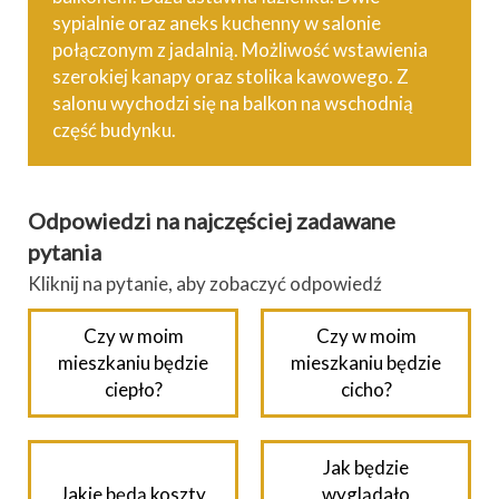
sypialnie oraz aneks kuchenny w salonie
połączonym z jadalnią. Możliwość wstawienia
szerokiej kanapy oraz stolika kawowego. Z
salonu wychodzi się na balkon na wschodnią
część budynku.
Odpowiedzi na najczęściej zadawane
pytania
Kliknij na pytanie, aby zobaczyć odpowiedź
Czy w moim
Czy w moim
mieszkaniu będzie
mieszkaniu będzie
ciepło?
cicho?
Jak będzie
Jakie będą koszty
wyglądało