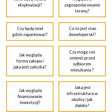
eksploatacji?
zagospodarowanie
terenu?
Czy będę miał
Co to jest stan
gdzie zaparkować?
deweloperski?
Czy mogę coś
Jak wygląda
zmienić przed
forma zakupu i
odbiorem
jaka jest zaliczka?
mieszkania ?
Jaka jest
Jak wygląda
infrastruktura w
finansowanie
okolicy i jak
inwestycji?
daleko?