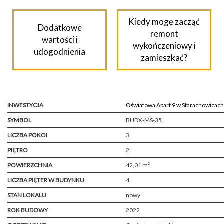
Kiedy mogę zacząć
Dodatkowe
remont
wartości i
wykończeniowy i
udogodnienia
zamieszkać?
INWESTYCJA
Oświatowa Apart 9 w Starachowicach
SYMBOL
BUDX-MS-35
LICZBA POKOI
3
PIĘTRO
2
POWIERZCHNIA
42,01 m²
LICZBA PIĘTER W BUDYNKU
4
STAN LOKALU
nowy
ROK BUDOWY
2022