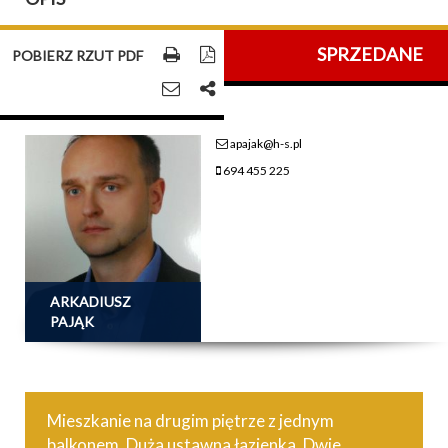
SPRZEDANE
POBIERZ RZUT PDF
apajak@h-s.pl
694 455 225
ARKADIUSZ
PAJĄK
Mieszkanie na drugim piętrze z jednym
balkonem. Duża ustawna łazienka. Dwie