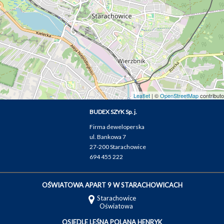
Leaflet
| ©
OpenStreetMap
contributo
BUDEX SZYK Sp. j.
Firma deweloperska
ul. Bankowa 7
27-200 Starachowice
694 455 222
OŚWIATOWA APART 9 W STARACHOWICACH
Starachowice
Oświatowa
OSIEDLE LEŚNA POLANA HENRYK