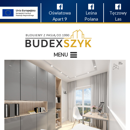
Oświatowa
Leśna
Tęczowy
Apart 9
Polana
Las
MENU