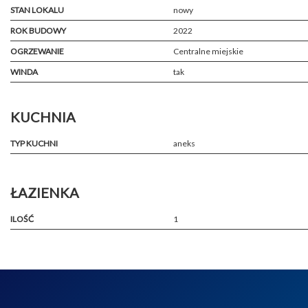
STAN LOKALU
nowy
ROK BUDOWY
2022
OGRZEWANIE
Centralne miejskie
WINDA
tak
KUCHNIA
TYP KUCHNI
aneks
ŁAZIENKA
ILOŚĆ
1