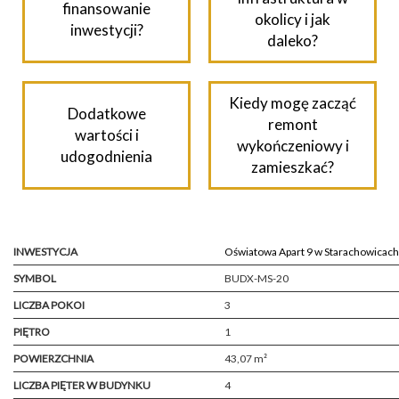
finansowanie
okolicy i jak
inwestycji?
daleko?
Kiedy mogę zacząć
Dodatkowe
remont
wartości i
wykończeniowy i
udogodnienia
zamieszkać?
INWESTYCJA
Oświatowa Apart 9 w Starachowicach
SYMBOL
BUDX-MS-20
LICZBA POKOI
3
PIĘTRO
1
POWIERZCHNIA
43,07 m²
LICZBA PIĘTER W BUDYNKU
4