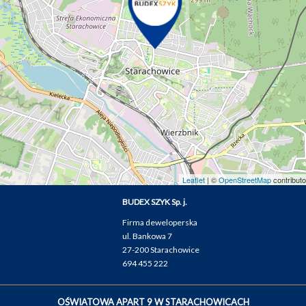
Leaflet
| ©
OpenStreetMap
contributo
BUDEX SZYK Sp. j.
Firma deweloperska
ul. Bankowa 7
27-200 Starachowice
694 455 222
OŚWIATOWA APART 9 W STARACHOWICACH