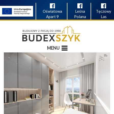
Oświatowa
Leśna
Tęczowy
Apart 9
Polana
Las
MENU