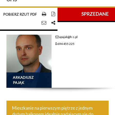
SPRZEDANE
POBIERZ RZUT PDF
apajak@h-s.pl
694 455 225
ARKADIUSZ
PAJĄK
Mieszkanie na pierwszym piętrze z jednym
dużym balkonem idealnie nadającym się do