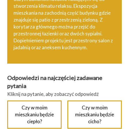
stworzenia klimatu relaksu. Ekspozycja
mieszkania na zachodnią część budynku gdzie
znajduje się patio z przestrzenią zieloną. Z
korytarza głównego można przejść do
przestronnej łazienki oraz dwóch sypialni.
Dopiełnieniem projektu jest przestrony salon z
jadalnią oraz aneksem kuchennym.
Odpowiedzi na najczęściej zadawane
pytania
Kliknij na pytanie, aby zobaczyć odpowiedź
Czy w moim
Czy w moim
mieszkaniu będzie
mieszkaniu będzie
ciepło?
cicho?