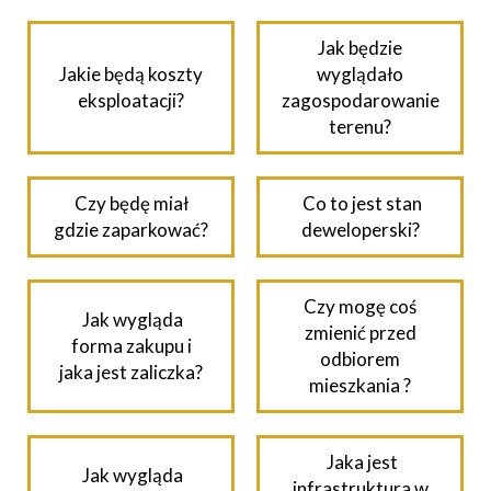
Jak będzie
Jakie będą koszty
wyglądało
eksploatacji?
zagospodarowanie
terenu?
Czy będę miał
Co to jest stan
gdzie zaparkować?
deweloperski?
Czy mogę coś
Jak wygląda
zmienić przed
forma zakupu i
odbiorem
jaka jest zaliczka?
mieszkania ?
Jaka jest
Jak wygląda
infrastruktura w