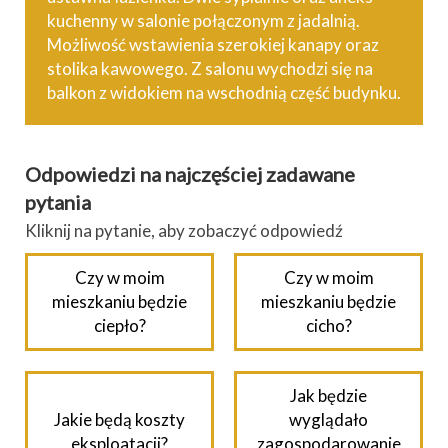
kuchenny w salonie połączonym z jadalnią.
Możliwość wstawienia szerokiej kanapy oraz
stolika kawowego. Z salonu wychodzi się na
balkon z widokiem na wschodnią część budynku.
Odpowiedzi na najczęściej zadawane
pytania
Kliknij na pytanie, aby zobaczyć odpowiedź
Czy w moim
Czy w moim
mieszkaniu będzie
mieszkaniu będzie
ciepło?
cicho?
Jak będzie
Jakie będą koszty
wyglądało
eksploatacji?
zagospodarowanie