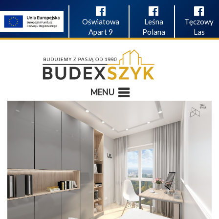
Oświatowa
Leśna
Tęczowy
Apart 9
Polana
Las
MENU