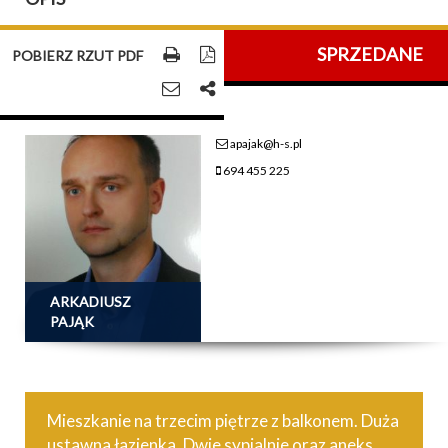
SPRZEDANE
POBIERZ RZUT PDF
apajak@h-s.pl
694 455 225
ARKADIUSZ
PAJĄK
Mieszkanie na trzecim piętrze z balkonem. Duża
ustawna łazienka. Dwie sypialnie oraz aneks