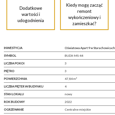
Kiedy mogę zacząć
Dodatkowe
remont
wartości i
wykończeniowy i
udogodnienia
zamieszkać?
INWESTYCJA
Oświatowa Apart 9 w Starachowicach
SYMBOL
BUDX-MS-44
LICZBA POKOI
3
PIĘTRO
3
POWIERZCHNIA
47,84 m²
LICZBA PIĘTER W BUDYNKU
4
STAN LOKALU
nowy
ROK BUDOWY
2022
OGRZEWANIE
Centralne miejskie