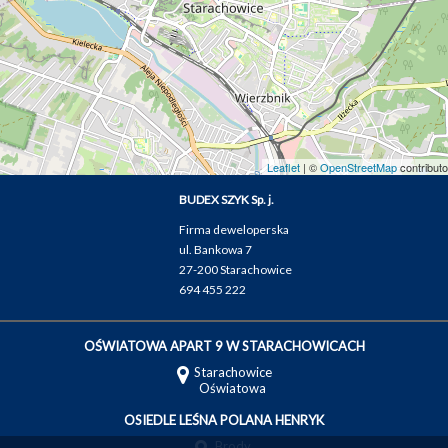
Leaflet
| ©
OpenStreetMap
contributo
BUDEX SZYK Sp. j.
Firma deweloperska
ul. Bankowa 7
27-200 Starachowice
694 455 222
OŚWIATOWA APART 9 W STARACHOWICACH
Starachowice
Oświatowa
OSIEDLE LEŚNA POLANA HENRYK
Brody