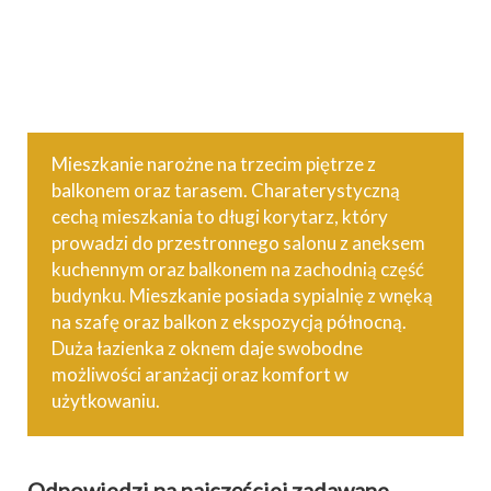
LICZBA POKOI: 3
POWIERZCHNIA: 54,37 M²
PIĘTRO: 3
Mieszkanie narożne na trzecim piętrze z
balkonem oraz tarasem. Charaterystyczną
cechą mieszkania to długi korytarz, który
prowadzi do przestronnego salonu z aneksem
kuchennym oraz balkonem na zachodnią część
budynku. Mieszkanie posiada sypialnię z wnęką
na szafę oraz balkon z ekspozycją północną.
Duża łazienka z oknem daje swobodne
możliwości aranżacji oraz komfort w
użytkowaniu.
Odpowiedzi na najczęściej zadawane