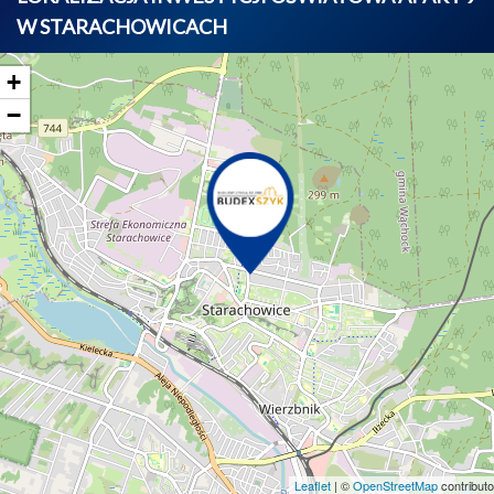
W STARACHOWICACH
+
−
Leaflet
| ©
OpenStreetMap
contributo