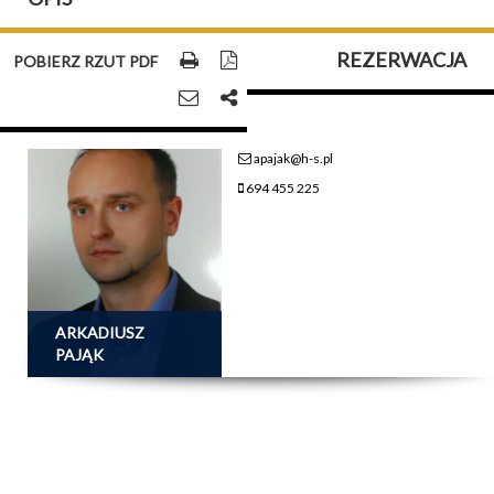
REZERWACJA
POBIERZ RZUT PDF
apajak@h-s.pl
694 455 225
ARKADIUSZ
PAJĄK
384 700 PLN
CENA