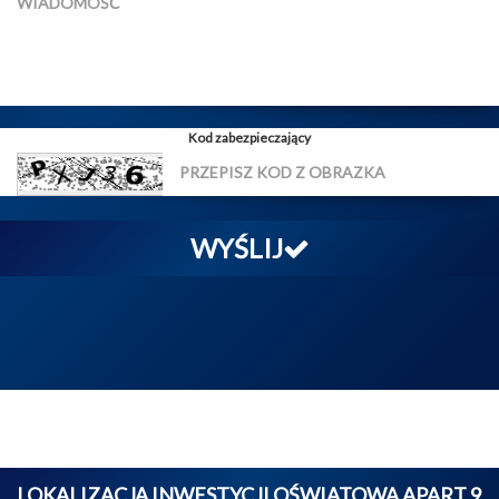
Kod zabezpieczający
WYŚLIJ
LOKALIZACJA INWESTYCJI OŚWIATOWA APART 9