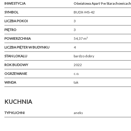
INWESTYCJA
Oświatowa Apart 9 w Starachowicach
SYMBOL
BUDX-MS-42
LICZBA POKOI
3
PIĘTRO
3
POWIERZCHNIA
54,37 m²
LICZBA PIĘTER W BUDYNKU
4
STAN LOKALU
bardzo dobry
ROK BUDOWY
2022
OGRZEWANIE
c.o.
WINDA
tak
KUCHNIA
TYP KUCHNI
aneks