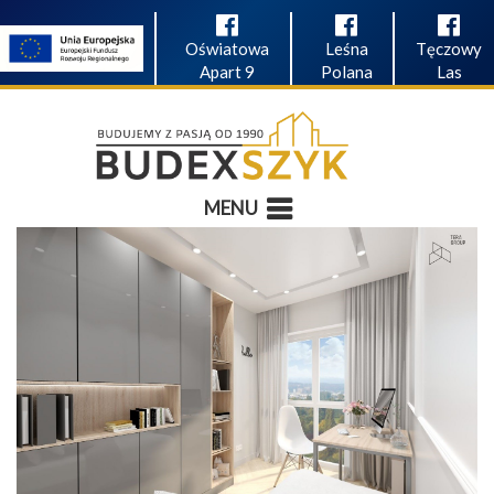
Oświatowa
Leśna
Tęczowy
Apart 9
Polana
Las
MENU