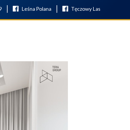
9
Leśna Polana
Tęczowy Las
AKTUALNOŚCI
KONTAKT
FINANSOWANIE