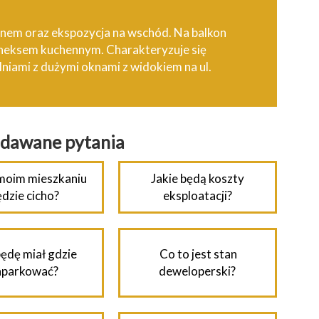
onem oraz ekspozycja na wschód. Na balkon
aneksem kuchennym. Charakteryzuje się
niami z dużymi oknami z widokiem na ul.
adawane pytania
moim mieszkaniu
Jakie będą koszty
ędzie cicho?
eksploatacji?
ędę miał gdzie
Co to jest stan
aparkować?
deweloperski?