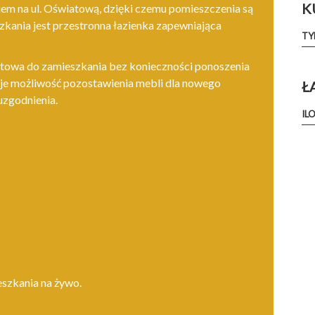
K
iem na ul. Oświatową, dzięki czemu pomieszczenia są
zkania jest przestronna łazienka zapewniająca
TY
otowa do zamieszkania bez konieczności ponoszenia
je możliwość pozostawienia mebli dla nowego
Ł
uzgodnienia.
IL
szkania na żywo.