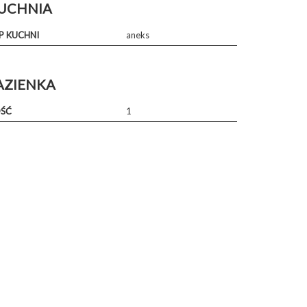
UCHNIA
P KUCHNI
aneks
AZIENKA
OŚĆ
1