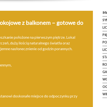
IN
SY
pokojowe z balkonem – gotowe do
LI
PI
szkanie położone na pierwszym piętrze. Lokal
PO
zeń, dużą ilością naturalnego światła oraz
jemne nasłonecznienie od godzin porannych.
LI
ST
hennym,
RO
GA
W
OG
WI
y stanowi doskonałe miejsce do odpoczynku przy