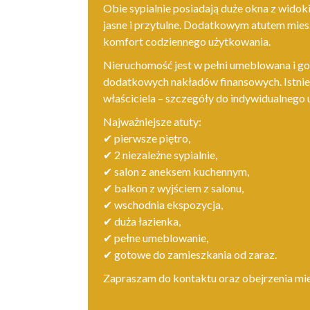
Obie sypialnie posiadają duże okna z widok
jasne i przytulne. Dodatkowym atutem mies
komfort codziennego użytkowania.
Nieruchomość jest w pełni umeblowana i g
dodatkowych nakładów finansowych. Istnie
właściciela – szczegóły do indywidualnego 
Najważniejsze atuty:
✔
pierwsze piętro,
✔
2 niezależne sypialnie,
✔
salon z aneksem kuchennym,
✔
balkon z wyjściem z salonu,
✔
wschodnia ekspozycja,
✔
duża łazienka,
✔
pełne umeblowanie,
✔
gotowe do zamieszkania od zaraz.
Zapraszam do kontaktu oraz obejrzenia mie