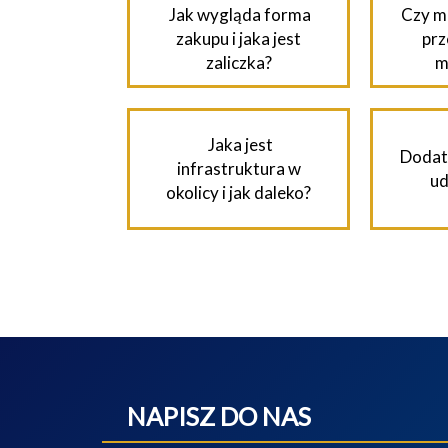
Jak wygląda forma
Czy m
zakupu i jaka jest
prz
zaliczka?
m
Jaka jest
Dodat
infrastruktura w
ud
okolicy i jak daleko?
NAPISZ DO NAS