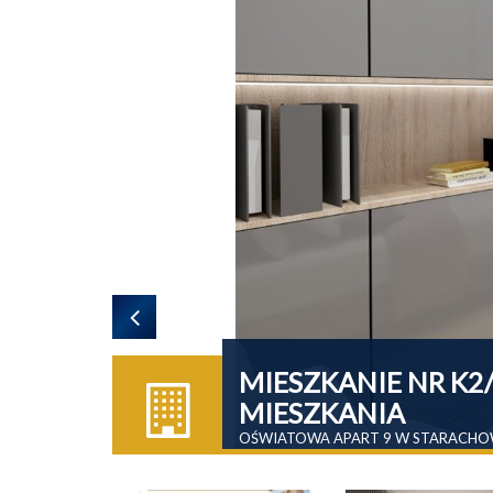
MIESZKANIE NR K2/
MIESZKANIA
OŚWIATOWA APART 9 W STARACHO