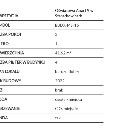
Oświatowa Apart 9 w
WESTYCJA
Starachowicach
MBOL
BUDX-MS-15
CZBA POKOI
3
ĘTRO
1
WIERZCHNIA
41,62 m²
CZBA PIĘTER W BUDYNKU
4
AN LOKALU
bardzo dobry
K BUDOWY
2022
Z
brak
ODA
ciepła - miejska
RZEWANIE
C.O. miejskie
NDA
tak