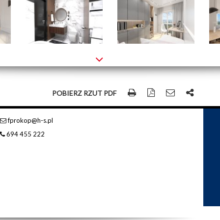
POBIERZ RZUT PDF
fprokop@h-s.pl
694 455 222