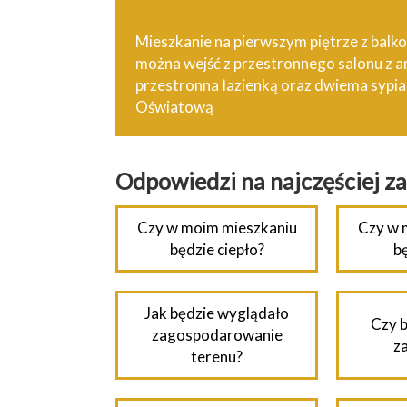
Mieszkanie na pierwszym piętrze z balk
można wejść z przestronnego salonu z 
przestronna łazienką oraz dwiema sypial
Oświatową
Odpowiedzi na najczęściej z
Czy w moim mieszkaniu
Czy w 
będzie ciepło?
b
Jak będzie wyglądało
Czy b
zagospodarowanie
z
terenu?