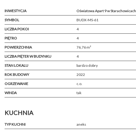
INWESTYCJA
Oświatowa Apart 9 w Starachowicach
SYMBOL
BUDX-MS-61
LICZBA POKOI
4
PIĘTRO
4
POWIERZCHNIA
76,76 m²
LICZBA PIĘTER W BUDYNKU
4
STAN LOKALU
bardzo dobry
ROK BUDOWY
2022
OGRZEWANIE
c.o.
WINDA
tak
KUCHNIA
TYP KUCHNI
aneks