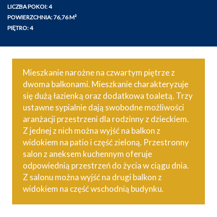
LICZBA POKOI: 4
POWIERZCHNIA: 76,76 M²
PIĘTRO: 4
Mieszkanie narożne na czwartym piętrze z
dwoma balkonami. Mieszkanie charakteryzuje
się dużą łazienką oraz dodatkowa toaletą. Trzy
ustawne sypialnie dają swobodne możliwości
aranżacji przestrzeni dla rodzinny z dzieckiem.
Z jednej z nich można wyjść na balkon z
widokiem na patio i część zieloną. Przestronny
salon z aneksem kuchennym oferuje
odpowiednią przestrzeń do życia w ciągu dnia.
Z salonu można wyjść na drugi balkon z
widokiem na część wschodnią budynku.