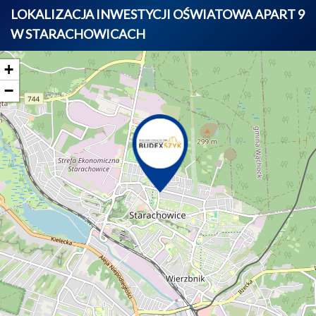
LOKALIZACJA INWESTYCJI OŚWIATOWA APART 9
W STARACHOWICACH
+
−