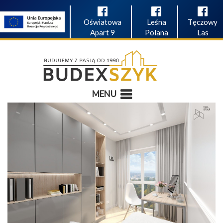
Oświatowa
Leśna
Tęczowy
Apart 9
Polana
Las
MENU