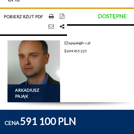
DOSTĘPNE
POBIERZ RZUT PDF
apajak@h-s.pl
694 455 225
ARKADIUSZ
PAJĄK
591 100 PLN
CENA