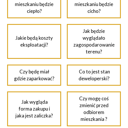
mieszkaniu będzie
mieszkaniu będzie
ciepło?
cicho?
Jak będzie
Jakie będą koszty
wyglądało
eksploatacji?
zagospodarowanie
terenu?
Czy będę miał
Co to jest stan
gdzie zaparkować?
deweloperski?
Czy mogę coś
Jak wygląda
zmienić przed
forma zakupu i
odbiorem
jaka jest zaliczka?
mieszkania ?