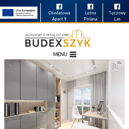
Oświatowa
Leśna
Tęczowy
Apart 9
Polana
Las
MENU