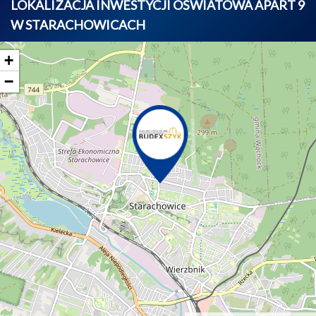
LOKALIZACJA INWESTYCJI OŚWIATOWA APART 9
W STARACHOWICACH
+
−