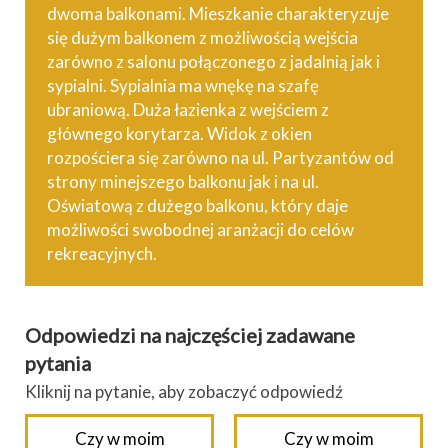
dwoma balkonami. Mieszkanie charakteryzuje
się dużym balkonem z możliwością wejścia
zarówno z salonu połączonego z jadalnią jak i
sypialni. Sypialnia ma wnękę na szafę
ubraniową. Duża łazienka z wejściem z
głównego korytarza. Widok z okien
rozpościera się zarówno na ul. Partyzantów od
strony minejszego balkonu jak i na ul.
Oświatową z dużego balkonu, który daje
możliwości swobodnej aranżacji do celów
rekreacyjnych.
Odpowiedzi na najczęściej zadawane
pytania
Kliknij na pytanie, aby zobaczyć odpowiedź
Czy w moim
Czy w moim