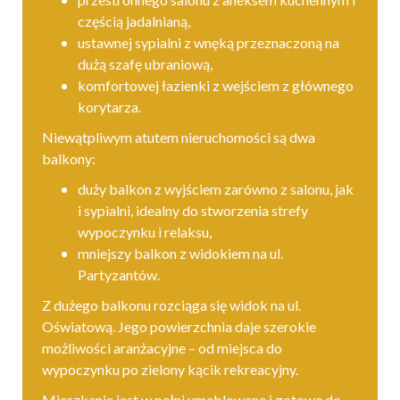
częścią jadalnianą,
ustawnej sypialni z wnęką przeznaczoną na
dużą szafę ubraniową,
komfortowej łazienki z wejściem z głównego
korytarza.
Niewątpliwym atutem nieruchomości są dwa
balkony:
duży balkon z wyjściem zarówno z salonu, jak
i sypialni, idealny do stworzenia strefy
wypoczynku i relaksu,
mniejszy balkon z widokiem na ul.
Partyzantów.
Z dużego balkonu rozciąga się widok na ul.
Oświatową. Jego powierzchnia daje szerokie
możliwości aranżacyjne – od miejsca do
wypoczynku po zielony kącik rekreacyjny.
Mieszkanie jest w pełni umeblowane i gotowe do