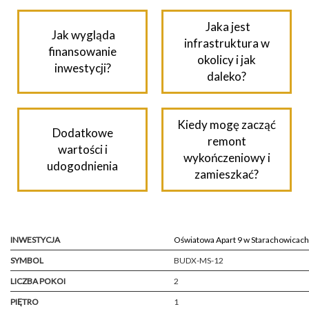
Jaka jest
Jak wygląda
infrastruktura w
finansowanie
okolicy i jak
inwestycji?
daleko?
Kiedy mogę zacząć
Dodatkowe
remont
wartości i
wykończeniowy i
udogodnienia
zamieszkać?
INWESTYCJA
Oświatowa Apart 9 w Starachowicach
SYMBOL
BUDX-MS-12
LICZBA POKOI
2
PIĘTRO
1