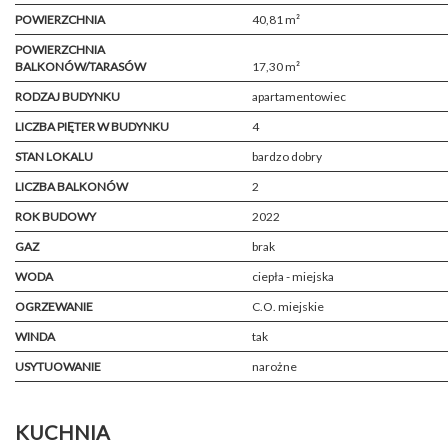
POWIERZCHNIA
40,81 m²
POWIERZCHNIA
BALKONÓW/TARASÓW
17,30 m²
RODZAJ BUDYNKU
apartamentowiec
LICZBA PIĘTER W BUDYNKU
4
STAN LOKALU
bardzo dobry
LICZBA BALKONÓW
2
ROK BUDOWY
2022
GAZ
brak
WODA
ciepła - miejska
OGRZEWANIE
C.O. miejskie
WINDA
tak
USYTUOWANIE
narożne
KUCHNIA