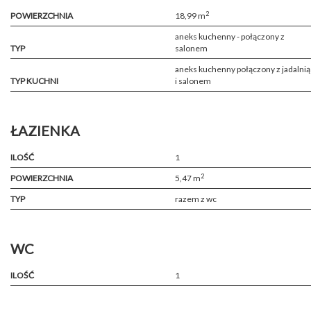
2
POWIERZCHNIA
18,99 m
aneks kuchenny - połączony z
TYP
salonem
aneks kuchenny połączony z jadalnią
TYP KUCHNI
i salonem
ŁAZIENKA
ILOŚĆ
1
2
POWIERZCHNIA
5,47 m
TYP
razem z wc
WC
ILOŚĆ
1