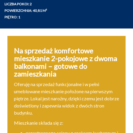
LICZBA POKOI: 2
POWIERZCHNIA: 40,81 M²
PIĘTRO: 1
Na sprzedaż komfortowe
mieszkanie 2-pokojowe z dwoma
balkonami – gotowe do
zamieszkania
Oferuję na sprzedaż funkcjonalne i w pełni
umeblowane mieszkanie położone na pierwszym
piętrze. Lokal jest narożny, dzięki czemu jest dobrze
doświetlony i zapewnia widok z dwóch stron
budynku.
Mieszkanie składa się z:
przestronnego salonu z aneksem kuchennym i