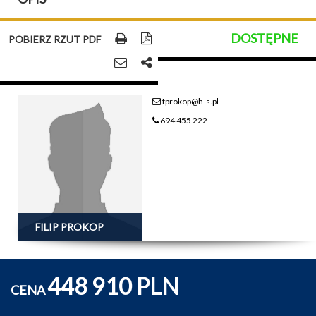
DOSTĘPNE
POBIERZ RZUT PDF
fprokop@h-s.pl
694 455 222
FILIP PROKOP
448 910 PLN
CENA