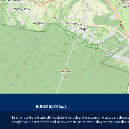
BUDEX SZYK Sp. j.
Firma deweloperska
Ta strona wykorzystuje pliki cookies w celach statystycznych oraz w celu dot
ul. Bankowa 7
przeglądarki. Korzystanie z tej strony bez zmian ustawień dotyczących cookies 
27-200 Starachowice