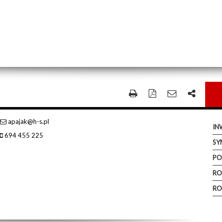
apajak@h-s.pl
IN
694 455 225
SY
PO
RO
RO