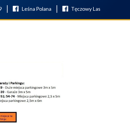
9
Leśna Polana
Tęczowy Las
AKTUALNOŚCI
KONTAKT
FINANSOWANIE