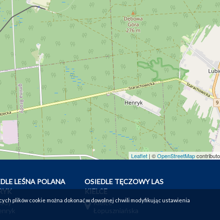
Leaflet
| ©
OpenStreetMap
contributo
EDLE LEŚNA POLANA
OSIEDLE TĘCZOWY LAS
RYK
KIELCE
cych plików cookie można dokonać w dowolnej chwili modyfikując ustawienia
rody
Kielce
enryk
Łopuszniańska