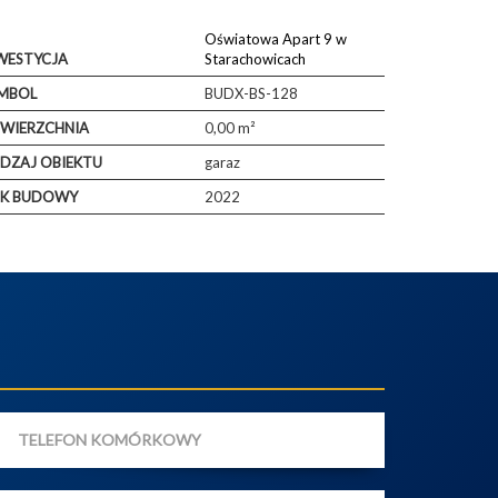
Oświatowa Apart 9 w
WESTYCJA
Starachowicach
MBOL
BUDX-BS-128
WIERZCHNIA
0,00 m²
DZAJ OBIEKTU
garaz
K BUDOWY
2022