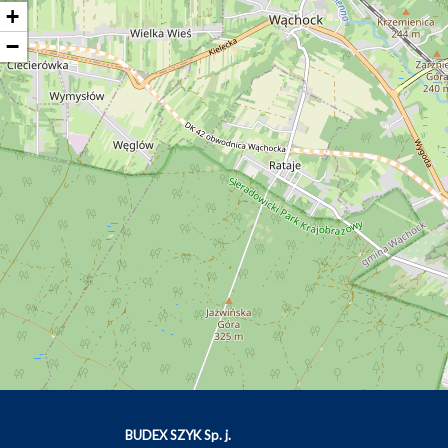
+
−
BUDEX SZYK Sp. j.