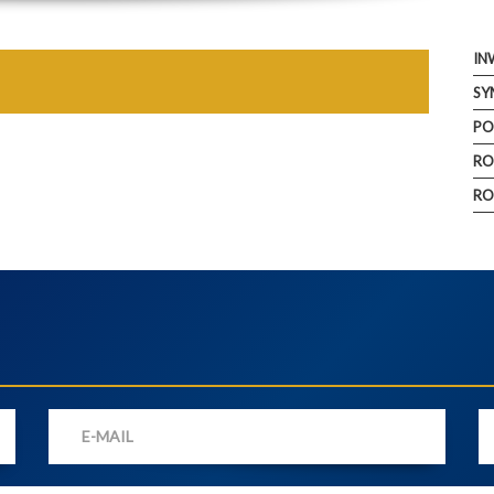
IN
SY
PO
RO
RO