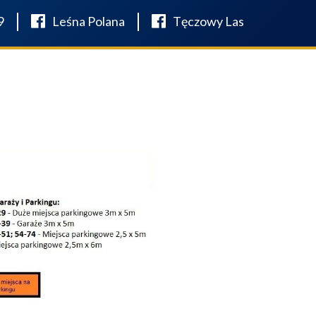
9
Leśna Polana
Tęczowy Las
AKTUALNOŚCI
KONTAKT
FINANSOWANIE