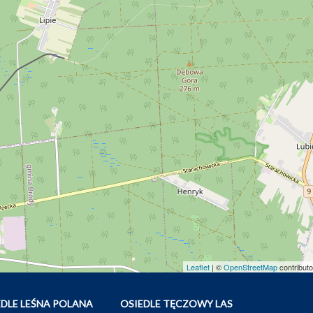
Leaflet
| ©
OpenStreetMap
contributo
EDLE LEŚNA POLANA
OSIEDLE TĘCZOWY LAS