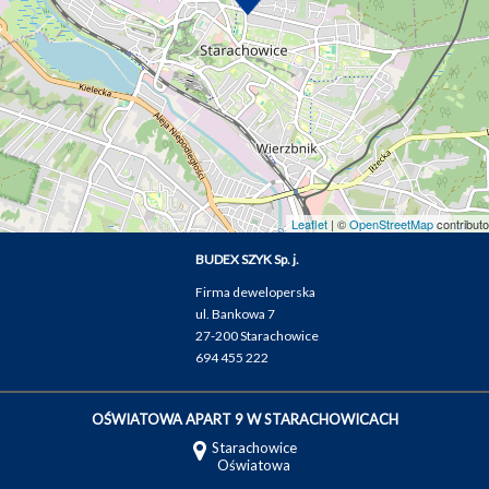
Leaflet
| ©
OpenStreetMap
contributo
BUDEX SZYK Sp. j.
Firma deweloperska
ul. Bankowa 7
27-200 Starachowice
694 455 222
OŚWIATOWA APART 9 W STARACHOWICACH
Starachowice
Oświatowa