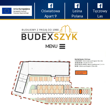
Oświatowa
Leśna
Tęczowy
Apart 9
Polana
Las
MENU