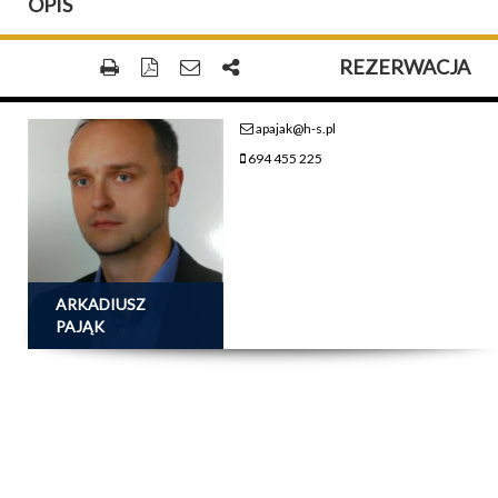
OPIS
REZERWACJA
apajak@h-s.pl
694 455 225
ARKADIUSZ
PAJĄK
18 000 PLN
CENA
POWIERZCHNIA: 0,00 M²