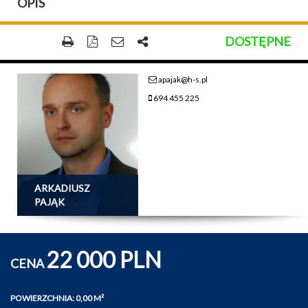
OPIS
DOSTĘPNE
apajak@h-s.pl
694 455 225
ARKADIUSZ
PAJĄK
22 000 PLN
CENA
POWIERZCHNIA: 0,00 M²