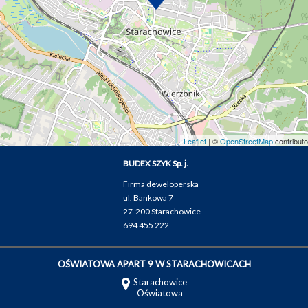
Leaflet
| ©
OpenStreetMap
contributo
BUDEX SZYK Sp. j.
Firma deweloperska
ul. Bankowa 7
27-200 Starachowice
694 455 222
OŚWIATOWA APART 9 W STARACHOWICACH
Starachowice
Oświatowa