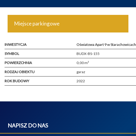
Miejsce parkingowe
INWESTYCJA
Oświatowa Apart 9 w Starachowicach
SYMBOL
BUDX-BS-155
POWIERZCHNIA
0,00 m²
RODZAJ OBIEKTU
garaz
ROK BUDOWY
2022
NAPISZ DO NAS