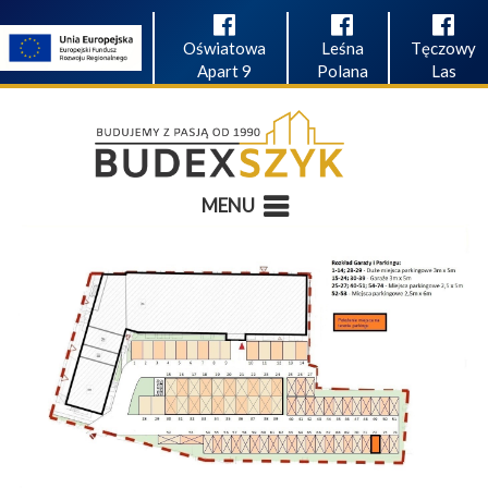
Oświatowa
Leśna
Tęczowy
Apart 9
Polana
Las
MENU