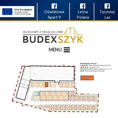
Oświatowa
Leśna
Tęczowy
Apart 9
Polana
Las
MENU