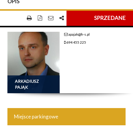
OPIS
SPRZEDANE
apajak@h-s.pl
694 455 225
ARKADIUSZ
PAJĄK
Miejsce parkingowe