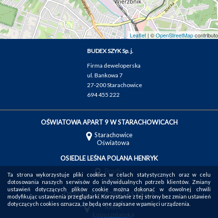
Leaflet
| ©
OpenStreetMap
contributo
BUDEX SZYK Sp. j.
Firma deweloperska
ul. Bankowa 7
27-200 Starachowice
694 455 222
OŚWIATOWA APART 9 W STARACHOWICACH
Starachowice
Oświatowa
OSIEDLE LEŚNA POLANA HENRYK
Brody
Ta strona wykorzystuje pliki cookies w celach statystycznych oraz w celu
Henryk
dotosowania naszych serwisów do indywidualnych potrzeb klientów. Zmiany
ustawień dotyczących plików cookie można dokonać w dowolnej chwili
OSIEDLE TĘCZOWY LAS KIELCE
modyfikując ustawienia przeglądarki. Korzystanie z tej strony bez zmian ustawień
dotyczących cookies oznacza, że będą one zapisane w pamięci urządzenia.
Kielce
Łopuszniańska