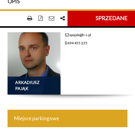
OPIS
SPRZEDANE
apajak@h-s.pl
694 455 225
ARKADIUSZ
PAJĄK
Miejsce parkingowe