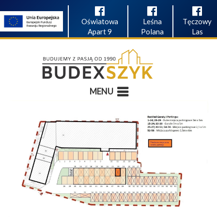
Oświatowa
Leśna
Tęczowy
Apart 9
Polana
Las
MENU