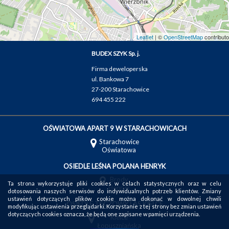
Leaflet
| ©
OpenStreetMap
contributo
BUDEX SZYK Sp. j.
Firma deweloperska
ul. Bankowa 7
27-200 Starachowice
694 455 222
OŚWIATOWA APART 9 W STARACHOWICACH
Starachowice
Oświatowa
OSIEDLE LEŚNA POLANA HENRYK
Brody
Ta strona wykorzystuje pliki cookies w celach statystycznych oraz w celu
Henryk
dotosowania naszych serwisów do indywidualnych potrzeb klientów. Zmiany
ustawień dotyczących plików cookie można dokonać w dowolnej chwili
OSIEDLE TĘCZOWY LAS KIELCE
modyfikując ustawienia przeglądarki. Korzystanie z tej strony bez zmian ustawień
dotyczących cookies oznacza, że będą one zapisane w pamięci urządzenia.
Kielce
Łopuszniańska