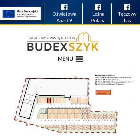
Oświatowa
Leśna
Tęczowy
Apart 9
Polana
Las
MENU