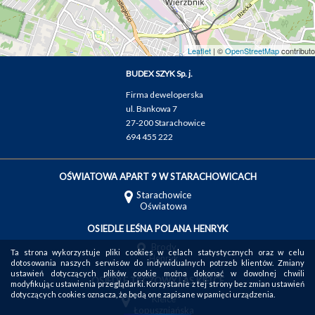
Leaflet
| ©
OpenStreetMap
contributo
BUDEX SZYK Sp. j.
Firma deweloperska
ul. Bankowa 7
27-200 Starachowice
694 455 222
OŚWIATOWA APART 9 W STARACHOWICACH
Starachowice
Oświatowa
OSIEDLE LEŚNA POLANA HENRYK
Brody
Ta strona wykorzystuje pliki cookies w celach statystycznych oraz w celu
Henryk
dotosowania naszych serwisów do indywidualnych potrzeb klientów. Zmiany
ustawień dotyczących plików cookie można dokonać w dowolnej chwili
OSIEDLE TĘCZOWY LAS KIELCE
modyfikując ustawienia przeglądarki. Korzystanie z tej strony bez zmian ustawień
dotyczących cookies oznacza, że będą one zapisane w pamięci urządzenia.
Kielce
Łopuszniańska