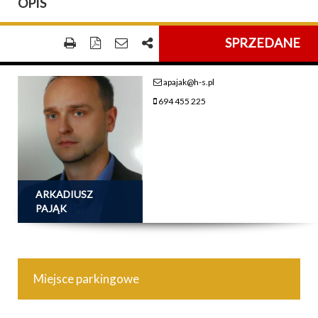
OPIS
SPRZEDANE
apajak@h-s.pl
694 455 225
ARKADIUSZ
PAJĄK
Miejsce parkingowe