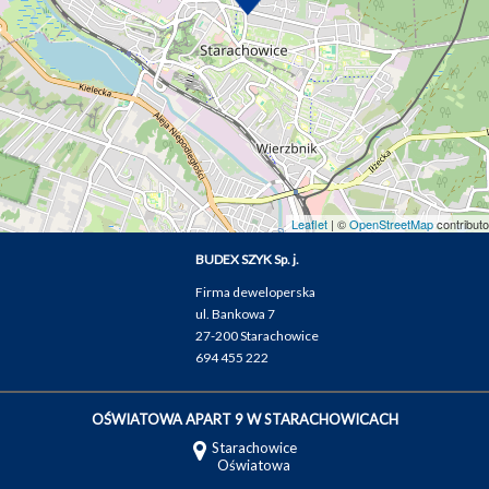
Leaflet
| ©
OpenStreetMap
contributo
BUDEX SZYK Sp. j.
Firma deweloperska
ul. Bankowa 7
27-200 Starachowice
694 455 222
OŚWIATOWA APART 9 W STARACHOWICACH
Starachowice
Oświatowa