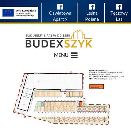
Oświatowa
Leśna
Tęczowy
Apart 9
Polana
Las
MENU