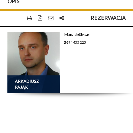
OPIS
REZERWACJA
apajak@h-s.pl
694 455 225
ARKADIUSZ
PAJĄK
18 000 PLN
CENA
POWIERZCHNIA: 0,00 M²